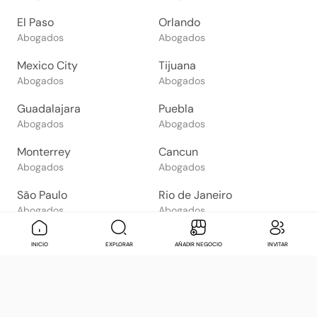
El Paso
Orlando
Abogados
Abogados
Mexico City
Tijuana
Abogados
Abogados
Guadalajara
Puebla
Abogados
Abogados
Monterrey
Cancun
Abogados
Abogados
São Paulo
Rio de Janeiro
Abogados
Abogados
Goiânia
Brasília
Mensaje
Contactar
Check in
Di
INICIO
EXPLORAR
AÑADIR NEGOCIO
INVITAR
Abogados
Abogados
Salvador
Belo Horizonte
Abogados
Abogados