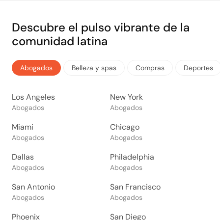
Descubre el pulso vibrante de la
comunidad latina
Abogados
Belleza y spas
Compras
Deportes
Los Angeles
New York
Abogados
Abogados
Miami
Chicago
Abogados
Abogados
Dallas
Philadelphia
Abogados
Abogados
San Antonio
San Francisco
Abogados
Abogados
Phoenix
San Diego