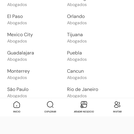
Abogados
Abogados
El Paso
Orlando
Abogados
Abogados
Mexico City
Tijuana
Abogados
Abogados
Guadalajara
Puebla
Abogados
Abogados
Monterrey
Cancun
Abogados
Abogados
São Paulo
Rio de Janeiro
Abogados
Abogados
Goiânia
Brasília
Mensaje
Contactar
Check in
Di
INICIO
EXPLORAR
AÑADIR NEGOCIO
INVITAR
Abogados
Abogados
Salvador
Belo Horizonte
Abogados
Abogados