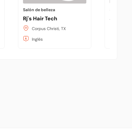
Salón de belleza
Salón de be
Rj's Hair Tech
Jo Jo's 
Corpus Christi, TX
Corpus 
Inglés
Inglés