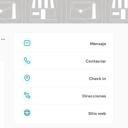
tuPlaza
Acerca de nosotros
Países
Precios
Mensaje
Contáctanos
Contactar
Preguntas frecuentes
Check in
Direcciones
Sitio web