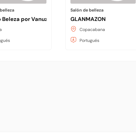
belleza
Salón de belleza
 Beleza por Vanuza Moreira.
GLANMAZON
a
Copacabana
ugués
Portugués