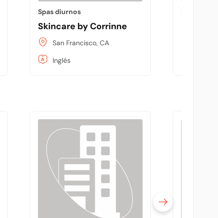
Spas diurnos
Spas diurn
Skincare by Corrinne
Pure Or
San Francisco, CA
San Fr
Inglés
Inglés