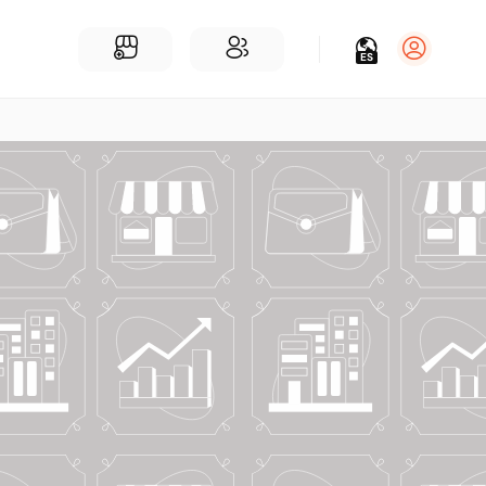
ES
Iniciar sesión
Regístrate
Para Negocios
Añadir un negocio
Encuentre empresas cerca de ti
Comunidad
Encuentra personas cerca de ti
¡Únete a nuestras charlas!