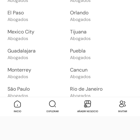
Abogados
Abogados
El Paso
Orlando
Abogados
Abogados
Mexico City
Tijuana
Abogados
Abogados
Guadalajara
Puebla
Abogados
Abogados
Monterrey
Cancun
Abogados
Abogados
São Paulo
Rio de Janeiro
Abogados
Abogados
Goiânia
Brasília
Mensaje
Contactar
Check in
Di
INICIO
EXPLORAR
AÑADIR NEGOCIO
INVITAR
Abogados
Abogados
Salvador
Belo Horizonte
Abogados
Abogados