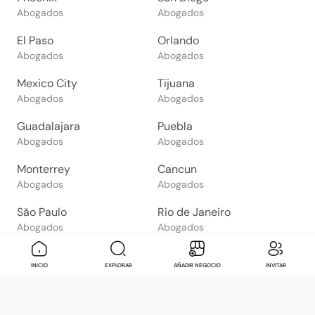
Abogados
Abogados
El Paso
Orlando
Abogados
Abogados
Mexico City
Tijuana
Abogados
Abogados
Guadalajara
Puebla
Abogados
Abogados
Monterrey
Cancun
Abogados
Abogados
São Paulo
Rio de Janeiro
Abogados
Abogados
Goiânia
Brasília
Mensaje
Contactar
Check in
Di
INICIO
EXPLORAR
AÑADIR NEGOCIO
INVITAR
Abogados
Abogados
Salvador
Belo Horizonte
Abogados
Abogados