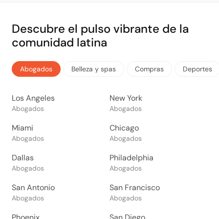
Descubre el pulso vibrante de la
comunidad latina
Abogados
Belleza y spas
Compras
Deportes
Los Angeles
New York
Abogados
Abogados
Miami
Chicago
Abogados
Abogados
Dallas
Philadelphia
Abogados
Abogados
San Antonio
San Francisco
Abogados
Abogados
Phoenix
San Diego