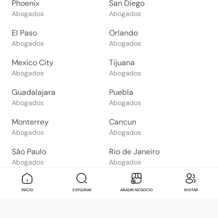
Phoenix
San Diego
Abogados
Abogados
El Paso
Orlando
Abogados
Abogados
Mexico City
Tijuana
Abogados
Abogados
Guadalajara
Puebla
Abogados
Abogados
Monterrey
Cancun
Abogados
Abogados
São Paulo
Rio de Janeiro
Abogados
Abogados
Goiânia
Brasília
Mensaje
Contactar
Check in
Di
INICIO
EXPLORAR
AÑADIR NEGOCIO
INVITAR
Abogados
Abogados
Salvador
Belo Horizonte