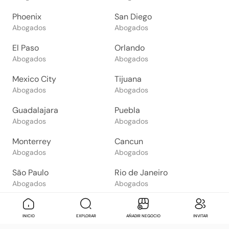
Phoenix
San Diego
Abogados
Abogados
El Paso
Orlando
Abogados
Abogados
Mexico City
Tijuana
Abogados
Abogados
Guadalajara
Puebla
Abogados
Abogados
Monterrey
Cancun
Abogados
Abogados
São Paulo
Rio de Janeiro
Abogados
Abogados
Goiânia
Brasília
Abogados
Abogados
Mensaje
Contactar
Check in
Di
INICIO
EXPLORAR
AÑADIR NEGOCIO
INVITAR