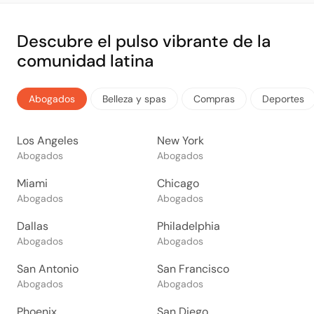
Descubre el pulso vibrante de la
comunidad latina
Abogados
Belleza y spas
Compras
Deportes
Los Angeles
New York
Abogados
Abogados
Miami
Chicago
Abogados
Abogados
Dallas
Philadelphia
Abogados
Abogados
San Antonio
San Francisco
Abogados
Abogados
Phoenix
San Diego