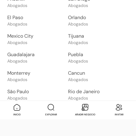
Abogados
Abogados
El Paso
Orlando
Abogados
Abogados
Mexico City
Tijuana
Abogados
Abogados
Guadalajara
Puebla
Abogados
Abogados
Monterrey
Cancun
Abogados
Abogados
São Paulo
Rio de Janeiro
Abogados
Abogados
Goiânia
Brasília
Mensaje
Contactar
Check in
Di
INICIO
EXPLORAR
AÑADIR NEGOCIO
INVITAR
Abogados
Abogados
Salvador
Belo Horizonte
Abogados
Abogados