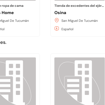
e ropa de cama
Tienda de excedentes del ejército y la marina
s Home
Osina
Miguel De Tucumán
San Miguel De Tucumán
ñol
Español
es.