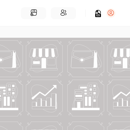
ES
Iniciar sesión
Regístrate
Para Negocios
Añadir un negocio
Encuentre empresas cerca de ti
Comunidad
Encuentra personas cerca de ti
¡Únete a nuestras charlas!