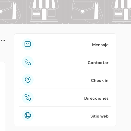
tuPlaza
Acerca de nosotros
Países
Precios
Mensaje
Contáctanos
Contactar
Preguntas frecuentes
Check in
Direcciones
Sitio web