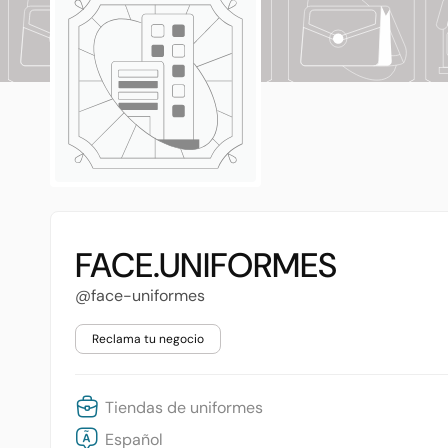
FACE.UNIFORMES
@face-uniformes
Reclama tu negocio
Tiendas de uniformes
Español