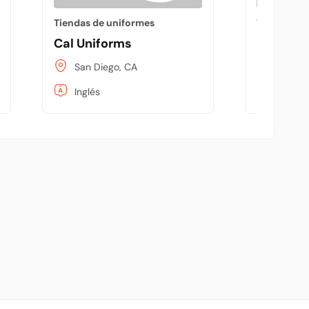
Tiendas de uniformes
Tiendas de
Cal Uniforms
Kay Uni
San Diego, CA
Anahei
Inglés
Inglés