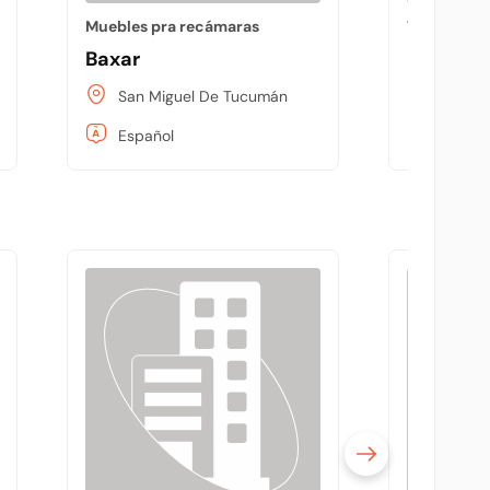
Muebles pra recámaras
Tienda de 
Baxar
La 24
San Miguel De Tucumán
San Mi
Español
Españo