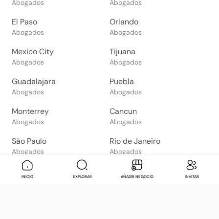
Abogados
Abogados
El Paso
Orlando
Abogados
Abogados
Mexico City
Tijuana
Abogados
Abogados
Guadalajara
Puebla
Abogados
Abogados
Monterrey
Cancun
Abogados
Abogados
São Paulo
Rio de Janeiro
Abogados
Abogados
Goiânia
Brasília
Mensaje
Contactar
Check in
Di
INICIO
EXPLORAR
AÑADIR NEGOCIO
INVITAR
Abogados
Abogados
Salvador
Belo Horizonte
Abogados
Abogados