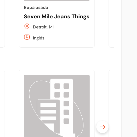
Ropa usada
Vitaminas 
Seven Mile Jeans Things
Project
Detroit, MI
Detroit
Inglés
Inglés