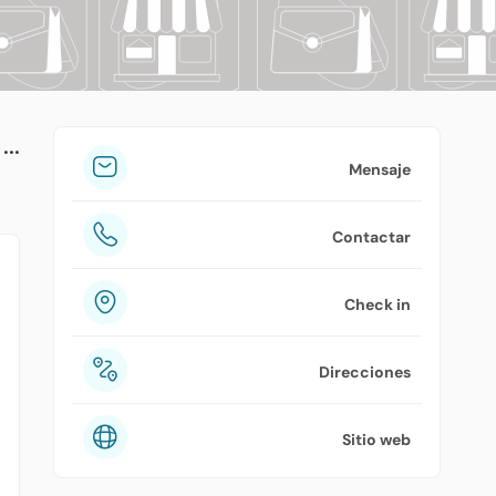
tuPlaza
Acerca de nosotros
Países
Precios
Mensaje
Contáctanos
Contactar
Preguntas frecuentes
Check in
Direcciones
Sitio web