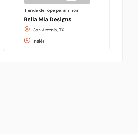
Tienda de ropa para niños
Tienda de 
Bella Mia Designs
Centro 
San Antonio, TX
Santo 
Inglés
Españo