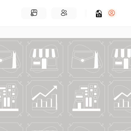
ES
Iniciar sesión
Regístrate
Para Negocios
Añadir un negocio
Encuentre empresas cerca de ti
Comunidad
Encuentra personas cerca de ti
¡Únete a nuestras charlas!