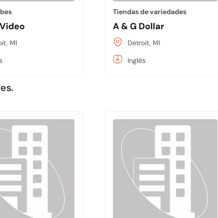
ubes
Tiendas de variedades
 Video
A & G Dollar
it, MI
Detroit, MI
s
Inglés
es.