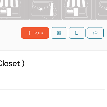
Seguir
loset )