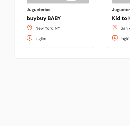
Jugueterías
Jugueter
buybuy BABY
Kid to
New York, NY
San 
Inglés
Inglé