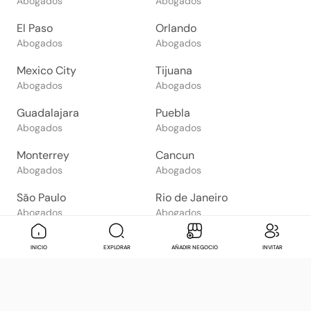
Abogados
Abogados
El Paso
Orlando
Abogados
Abogados
Mexico City
Tijuana
Abogados
Abogados
Guadalajara
Puebla
Abogados
Abogados
Monterrey
Cancun
Abogados
Abogados
São Paulo
Rio de Janeiro
Abogados
Abogados
Goiânia
Brasília
Mensaje
Contactar
Check in
Di
INICIO
EXPLORAR
AÑADIR NEGOCIO
INVITAR
Abogados
Abogados
Salvador
Belo Horizonte
Abogados
Abogados