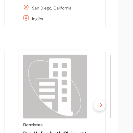
San Diego, California
San Die
Inglés
Inglés
Dentistas
Dentistas