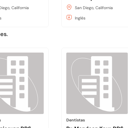
iego, California
San Diego, California
s
Inglés
es.
s
Dentistas