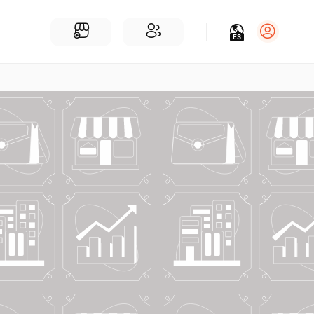
ES
Iniciar sesión
Regístrate
Para Negocios
Añadir un negocio
Encuentre empresas cerca de ti
Comunidad
Encuentra personas cerca de ti
¡Únete a nuestras charlas!