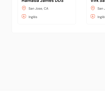
Hamada James DDS
Virk S
San Jose, CA
San 
Inglés
Inglé