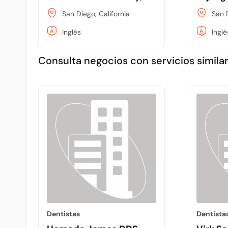
San Diego, California
San D
Inglés
Inglé
Consulta negocios con servicios similar
Dentistas
Dentista