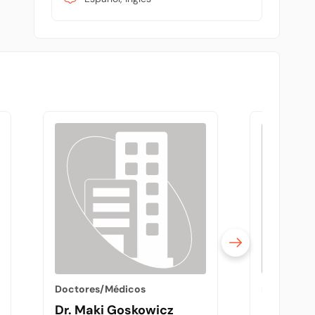
Doctores/Médicos
Doctores/
Dr. Maki Goskowicz
Dr. Gabr