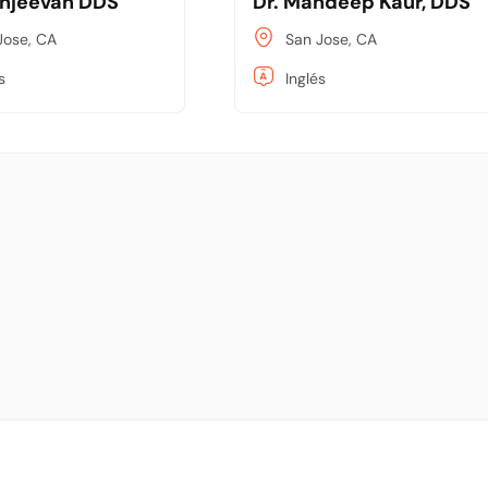
anjeevan DDS
Dr. Mandeep Kaur, DDS
Jose, CA
San Jose, CA
s
Inglés