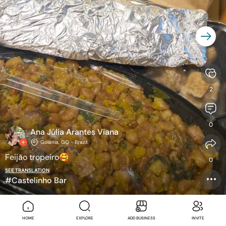
2
0
Ana Júlia Arantes Viana
Goiânia, GO - Brazil
Feijão tropeiro
🥰
0
SEE TRANSLATION
#Castelinho Bar
HOME
EXPLORE
ADD BUSINESS
INVITE