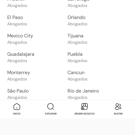
Abogados
Abogados
El Paso
Orlando
Abogados
Abogados
Mexico City
Tijuana
Abogados
Abogados
Guadalajara
Puebla
Abogados
Abogados
Monterrey
Cancun
Abogados
Abogados
São Paulo
Rio de Janeiro
Abogados
Abogados
Goiânia
Brasília
Mensaje
Contactar
Check in
Di
INICIO
EXPLORAR
AÑADIR NEGOCIO
INVITAR
Abogados
Abogados
Salvador
Belo Horizonte
Abogados
Abogados