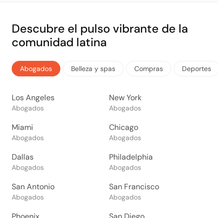
Descubre el pulso vibrante de la
comunidad latina
Abogados
Belleza y spas
Compras
Deportes
Los Angeles
New York
Abogados
Abogados
Miami
Chicago
Abogados
Abogados
Dallas
Philadelphia
Abogados
Abogados
San Antonio
San Francisco
Abogados
Abogados
Phoenix
San Diego