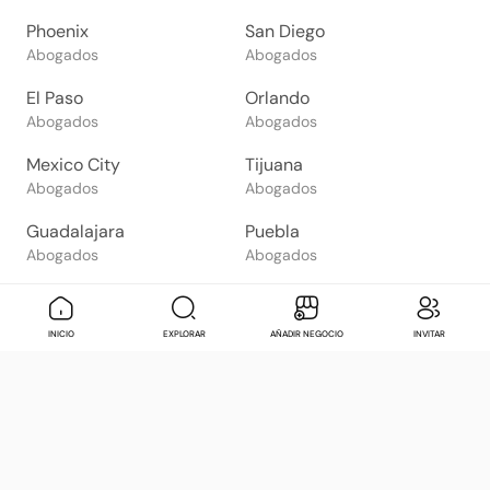
Phoenix
San Diego
Abogados
Abogados
El Paso
Orlando
Abogados
Abogados
Mexico City
Tijuana
Abogados
Abogados
Guadalajara
Puebla
Abogados
Abogados
Monterrey
Cancun
Abogados
Abogados
Mensaje
Contactar
Check in
Di
INICIO
EXPLORAR
AÑADIR NEGOCIO
INVITAR
São Paulo
Rio de Janeiro
Abogados
Abogados
Goiânia
Brasília
Abogados
Abogados