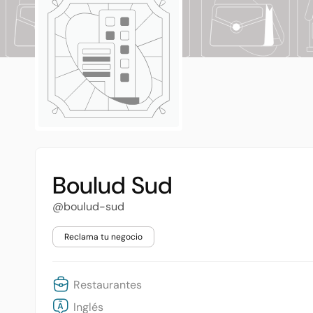
Boulud Sud
@boulud-sud
Reclama tu negocio
Restaurantes
Inglés