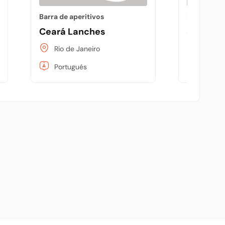
Barra de aperitivos
Barra de ap
Ceará Lanches
Sport S
Rio de Janeiro
Rio de 
Portugués
Portug