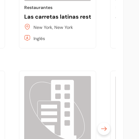
Restaurantes
Restaurant
Las carretas latinas restaurant bakery
Jollof M
New York, New York
New Yo
Inglés
Inglés