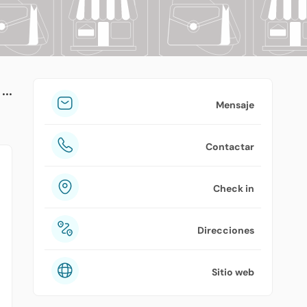
tuPlaza
Acerca de nosotros
Países
Precios
Mensaje
Contáctanos
Contactar
Preguntas frecuentes
Check in
Direcciones
Sitio web