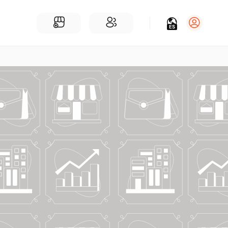
ES
Iniciar sesión
Regístrate
Para Negocios
Añadir un negocio
Encuentre empresas cerca de ti
Comunidad
Encuentra personas cerca de ti
¡Únete a nuestras charlas!