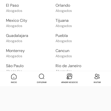
El Paso
Orlando
Abogados
Abogados
Mexico City
Tijuana
Abogados
Abogados
Guadalajara
Puebla
Abogados
Abogados
Monterrey
Cancun
Abogados
Abogados
São Paulo
Rio de Janeiro
Abogados
Abogados
Goiânia
Brasília
Mensaje
Contactar
Check in
Di
INICIO
EXPLORAR
AÑADIR NEGOCIO
INVITAR
Abogados
Abogados
Salvador
Belo Horizonte
Abogados
Abogados