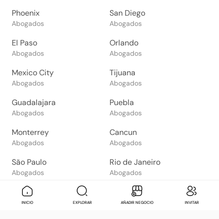
Phoenix
San Diego
Abogados
Abogados
El Paso
Orlando
Abogados
Abogados
Mexico City
Tijuana
Abogados
Abogados
Guadalajara
Puebla
Abogados
Abogados
Monterrey
Cancun
Abogados
Abogados
São Paulo
Rio de Janeiro
Abogados
Abogados
Goiânia
Brasília
Abogados
Abogados
Mensaje
Contactar
Check in
Di
INICIO
EXPLORAR
AÑADIR NEGOCIO
INVITAR