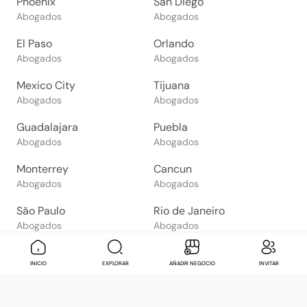
Phoenix
San Diego
Abogados
Abogados
El Paso
Orlando
Abogados
Abogados
Mexico City
Tijuana
Abogados
Abogados
Guadalajara
Puebla
Abogados
Abogados
Monterrey
Cancun
Abogados
Abogados
São Paulo
Rio de Janeiro
Abogados
Abogados
Goiânia
Brasília
Mensaje
Contactar
Check in
Di
INICIO
EXPLORAR
AÑADIR NEGOCIO
INVITAR
Abogados
Abogados
Salvador
Belo Horizonte