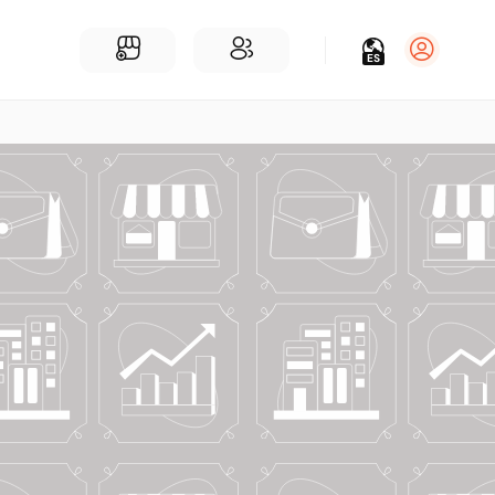
ES
Iniciar sesión
Regístrate
Para Negocios
Añadir un negocio
Encuentre empresas cerca de ti
Comunidad
Encuentra personas cerca de ti
¡Únete a nuestras charlas!