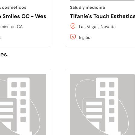
s cosméticos
Salud y medicina
e Smiles OC - Westminster
Tifanie's Touch Esthetic
minster, CA
Las Vegas, Nevada
s
Inglés
es.