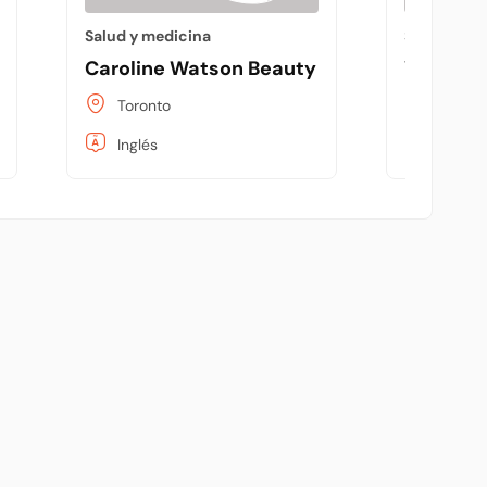
Salud y medicina
Salud y me
Caroline Watson Beauty
Youth M
Toronto
Toront
Inglés
Inglés