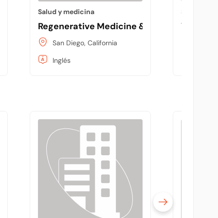
Salud y medicina
Salud y me
s
Regenerative Medicine & Biologics
Vegas w
San Diego, California
Las Ve
Inglés
Inglés