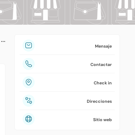
tuPlaza
Acerca de nosotros
Países
Precios
Mensaje
Contáctanos
Contactar
Preguntas frecuentes
Check in
Direcciones
Sitio web