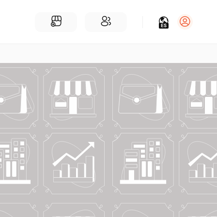
ES
Iniciar sesión
Regístrate
Para Negocios
Añadir un negocio
Encuentre empresas cerca de ti
Comunidad
Encuentra personas cerca de ti
¡Únete a nuestras charlas!