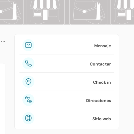
tuPlaza
Acerca de nosotros
Países
Precios
Mensaje
Contáctanos
Contactar
Preguntas frecuentes
Check in
Direcciones
Sitio web