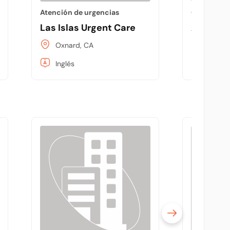
Atención de urgencias
Quiropráct
xnard - Esplanade Drive
Las Islas Urgent Care
Anderson
Oxnard, CA
Oxnard
Inglés
Inglés