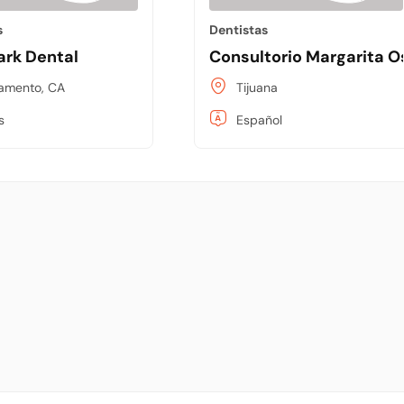
s
Dentistas
ark Dental
Consultorio Margarita O
amento, CA
Tijuana
s
Español