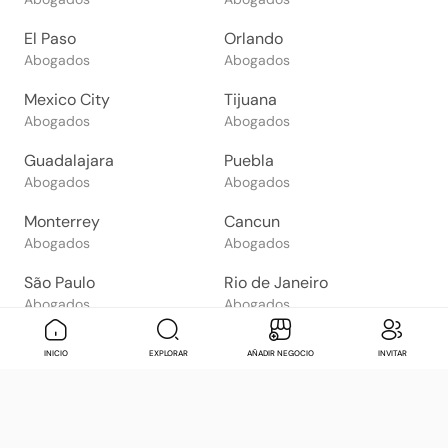
El Paso
Orlando
Abogados
Abogados
Mexico City
Tijuana
Abogados
Abogados
Guadalajara
Puebla
Abogados
Abogados
Monterrey
Cancun
Abogados
Abogados
São Paulo
Rio de Janeiro
Abogados
Abogados
Goiânia
Brasília
Mensaje
Contactar
Check in
Di
INICIO
EXPLORAR
AÑADIR NEGOCIO
INVITAR
Abogados
Abogados
Salvador
Belo Horizonte
Abogados
Abogados