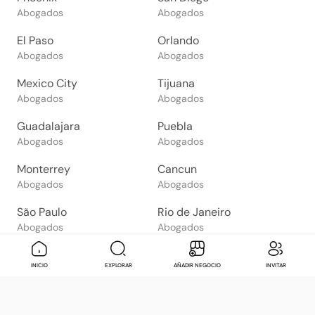
Abogados
Abogados
El Paso
Orlando
Abogados
Abogados
Mexico City
Tijuana
Abogados
Abogados
Guadalajara
Puebla
Abogados
Abogados
Monterrey
Cancun
Abogados
Abogados
São Paulo
Rio de Janeiro
Abogados
Abogados
Goiânia
Brasília
Mensaje
Contactar
Check in
Di
INICIO
EXPLORAR
AÑADIR NEGOCIO
INVITAR
Abogados
Abogados
Salvador
Belo Horizonte
Abogados
Abogados