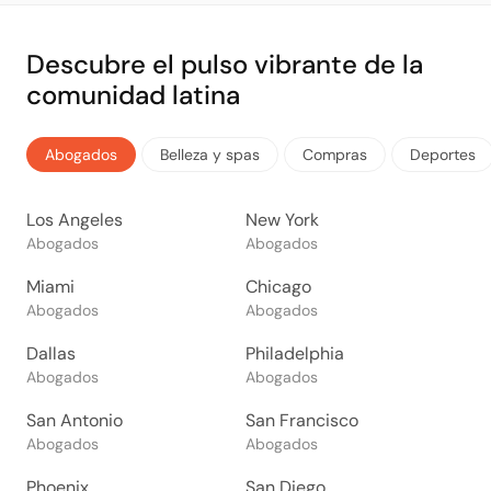
Descubre el pulso vibrante de la
comunidad latina
Abogados
Belleza y spas
Compras
Deportes
Los Angeles
New York
Abogados
Abogados
Miami
Chicago
Abogados
Abogados
Dallas
Philadelphia
Abogados
Abogados
San Antonio
San Francisco
Abogados
Abogados
Phoenix
San Diego