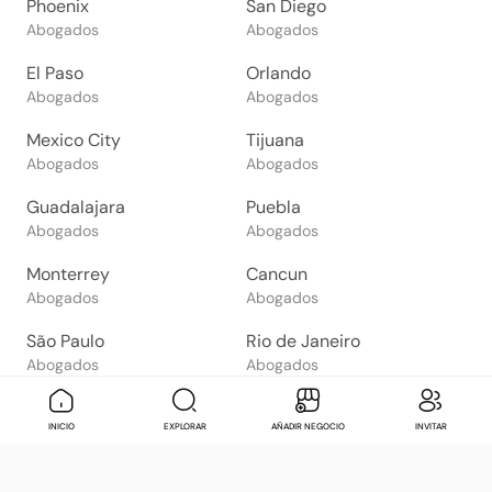
Phoenix
San Diego
Abogados
Abogados
El Paso
Orlando
Abogados
Abogados
Mexico City
Tijuana
Abogados
Abogados
Guadalajara
Puebla
Abogados
Abogados
Monterrey
Cancun
Abogados
Abogados
São Paulo
Rio de Janeiro
Abogados
Abogados
Goiânia
Brasília
Mensaje
Contactar
Check in
Di
INICIO
EXPLORAR
AÑADIR NEGOCIO
INVITAR
Abogados
Abogados
Salvador
Belo Horizonte