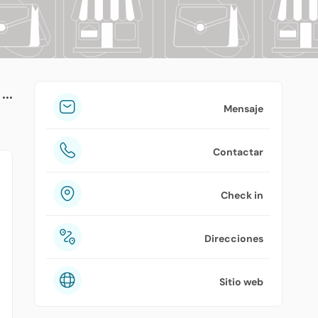
tuPlaza
Acerca de nosotros
Países
Precios
Mensaje
Contáctanos
Contactar
Preguntas frecuentes
Check in
Direcciones
Sitio web