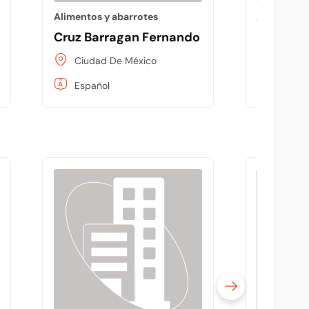
Alimentos y abarrotes
Alimentos 
Cruz Barragan Fernando
Dulcerí
Ciudad De México
Ciudad
Español
Españo