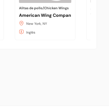
Alitas de pollo/Chicken Wings
Alitas de 
American Wing Company
Wings T
New York, NY
Zapop
Inglés
Españo