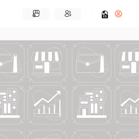
ES
Iniciar sesión
Regístrate
Para Negocios
Añadir un negocio
Encuentre empresas cerca de ti
Comunidad
Encuentra personas cerca de ti
¡Únete a nuestras charlas!