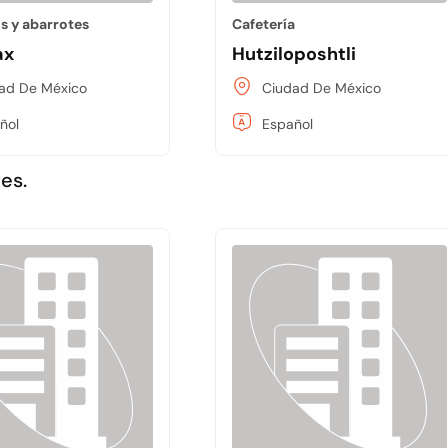
s y abarrotes
Cafetería
ax
Hutziloposhtli
ad De México
Ciudad De México
ñol
Español
es.