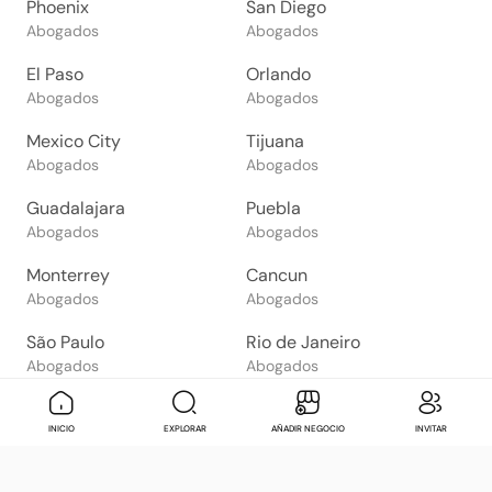
Phoenix
San Diego
Abogados
Abogados
El Paso
Orlando
Abogados
Abogados
Mexico City
Tijuana
Abogados
Abogados
Guadalajara
Puebla
Abogados
Abogados
Monterrey
Cancun
Abogados
Abogados
São Paulo
Rio de Janeiro
Abogados
Abogados
Goiânia
Brasília
Mensaje
Contactar
Check in
Di
INICIO
EXPLORAR
AÑADIR NEGOCIO
INVITAR
Abogados
Abogados
Salvador
Belo Horizonte