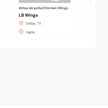
Alitas de pollo/Chicken Wings
Alitas de 
LB Wings
Wings R 
Dallas, TX
El Paso
Inglés
Inglés