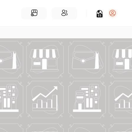
ES
Iniciar sesión
Regístrate
Para Negocios
Añadir un negocio
Encuentre empresas cerca de ti
Comunidad
Encuentra personas cerca de ti
¡Únete a nuestras charlas!