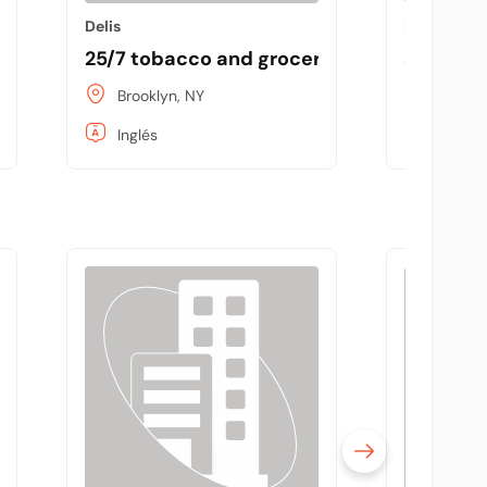
Delis
Delis
25/7 tobacco and grocery
Stillwell
Brooklyn, NY
Brookl
Inglés
Inglés