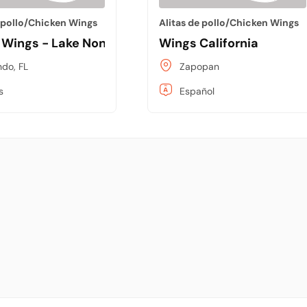
e pollo/Chicken Wings
Alitas de pollo/Chicken Wings
Wings - Lake Nona
Wings California
ndo, FL
Zapopan
s
Español