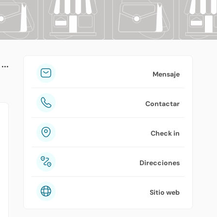
tuPlaza
Acerca de nosotros
Países
Precios
Mensaje
Contáctanos
Contactar
Preguntas frecuentes
Check in
Direcciones
Sitio web