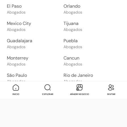
El Paso
Orlando
Abogados
Abogados
Mexico City
Tijuana
Abogados
Abogados
Guadalajara
Puebla
Abogados
Abogados
Monterrey
Cancun
Abogados
Abogados
São Paulo
Rio de Janeiro
Abogados
Abogados
Goiânia
Brasília
Mensaje
Contactar
Check in
Di
INICIO
EXPLORAR
AÑADIR NEGOCIO
INVITAR
Abogados
Abogados
Salvador
Belo Horizonte
Abogados
Abogados