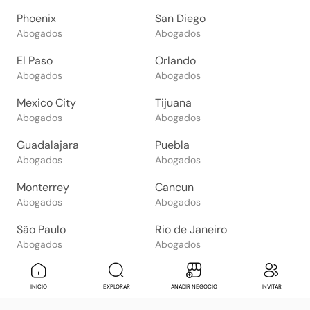
Phoenix
San Diego
Abogados
Abogados
El Paso
Orlando
Abogados
Abogados
Mexico City
Tijuana
Abogados
Abogados
Guadalajara
Puebla
Abogados
Abogados
Monterrey
Cancun
Abogados
Abogados
São Paulo
Rio de Janeiro
Abogados
Abogados
Goiânia
Brasília
Abogados
Abogados
Mensaje
Contactar
Check in
Di
INICIO
EXPLORAR
AÑADIR NEGOCIO
INVITAR