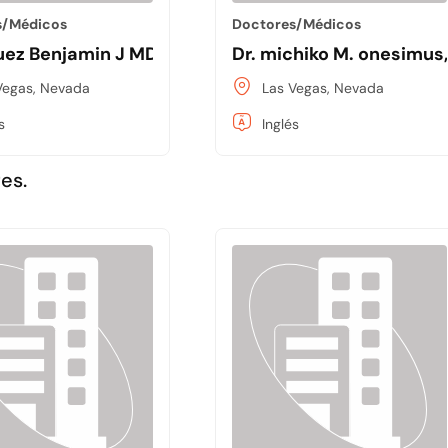
s/Médicos
Doctores/Médicos
uez Benjamin J MD
Dr. michiko M. onesimus
Vegas, Nevada
Las Vegas, Nevada
s
Inglés
es.