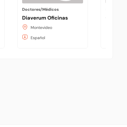
Doctores/Médicos
Doctores/
nter: Zhu Xinhua MD
Diaverum Oficinas
Centro d
Montevideo
Montev
Español
Españo