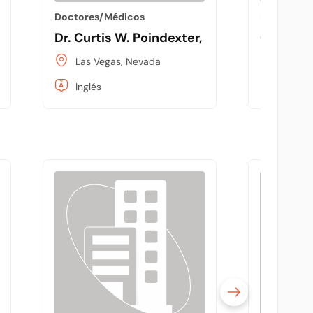
Doctores/Médicos
Doctores/
, DDS
Dr. Curtis W. Poindexter, MD
Cosmeti
Las Vegas, Nevada
Las Ve
Inglés
Inglés