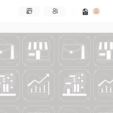
ES
Iniciar sesión
Regístrate
Para Negocios
Añadir un negocio
Encuentre empresas cerca de ti
Comunidad
Encuentra personas cerca de ti
¡Únete a nuestras charlas!