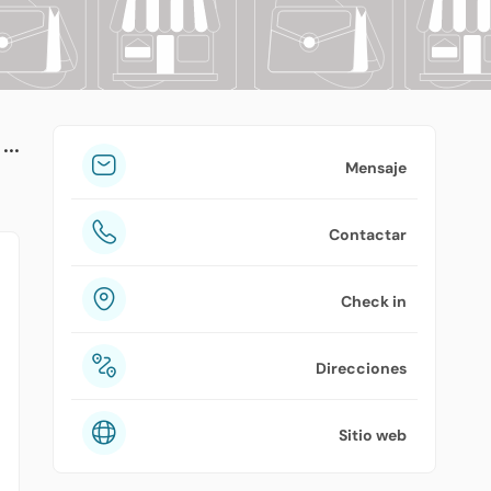
tuPlaza
Acerca de nosotros
Países
Precios
Mensaje
Contáctanos
Contactar
Preguntas frecuentes
Check in
Direcciones
Sitio web