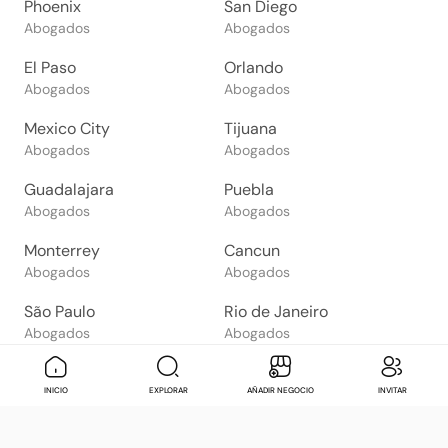
Phoenix
San Diego
Abogados
Abogados
El Paso
Orlando
Abogados
Abogados
Mexico City
Tijuana
Abogados
Abogados
Guadalajara
Puebla
Abogados
Abogados
Monterrey
Cancun
Abogados
Abogados
São Paulo
Rio de Janeiro
Abogados
Abogados
Goiânia
Brasília
Mensaje
Contactar
Check in
Di
INICIO
EXPLORAR
AÑADIR NEGOCIO
INVITAR
Abogados
Abogados
Salvador
Belo Horizonte