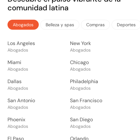
comunidad latina
Abogados
Belleza y spas
Compras
Deportes
Los Angeles
New York
Abogados
Abogados
Miami
Chicago
Abogados
Abogados
Dallas
Philadelphia
Abogados
Abogados
San Antonio
San Francisco
Abogados
Abogados
Phoenix
San Diego
Abogados
Abogados
El Paso
Orlando