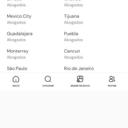
Abogados
Abogados
Mexico City
Tijuana
Abogados
Abogados
Guadalajara
Puebla
Abogados
Abogados
Monterrey
Cancun
Abogados
Abogados
São Paulo
Rio de Janeiro
Abogados
Abogados
Goiânia
Brasília
Mensaje
Contactar
Check in
Di
INICIO
EXPLORAR
AÑADIR NEGOCIO
INVITAR
Abogados
Abogados
Salvador
Belo Horizonte
Abogados
Abogados
Bogotá
Buenos Aires
Abogados
Abogados