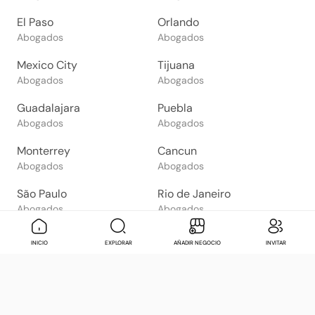
El Paso
Orlando
Abogados
Abogados
Mexico City
Tijuana
Abogados
Abogados
Guadalajara
Puebla
Abogados
Abogados
Monterrey
Cancun
Abogados
Abogados
São Paulo
Rio de Janeiro
Abogados
Abogados
Goiânia
Brasília
Mensaje
Contactar
Check in
Di
INICIO
EXPLORAR
AÑADIR NEGOCIO
INVITAR
Abogados
Abogados
Salvador
Belo Horizonte
Abogados
Abogados