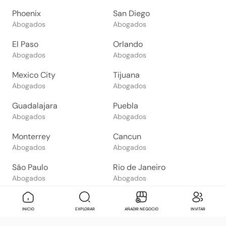
Phoenix
San Diego
Abogados
Abogados
El Paso
Orlando
Abogados
Abogados
Mexico City
Tijuana
Abogados
Abogados
Guadalajara
Puebla
Abogados
Abogados
Monterrey
Cancun
Abogados
Abogados
São Paulo
Rio de Janeiro
Abogados
Abogados
Goiânia
Brasília
Abogados
Abogados
Mensaje
Contactar
Check in
Di
INICIO
EXPLORAR
AÑADIR NEGOCIO
INVITAR